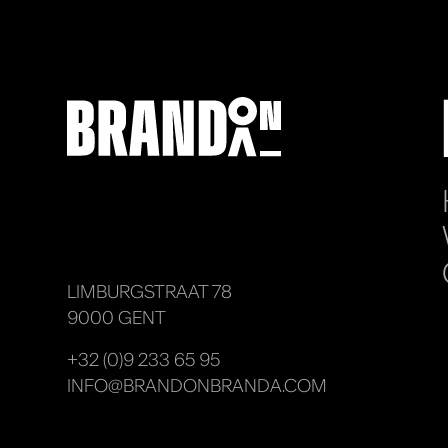
LIMBURGSTRAAT 78
9000 GENT
+32 (0)9 233 65 95
INFO@BRANDONBRANDA.COM