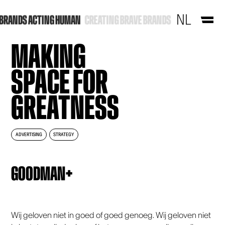
Ga naar de inhoud
WEBDESIGN
NL
ING HUMAN
CREATING BRAVE BRANDS
PACKAGING DESIGN
MAKING
EMPLOYER BRANDING
SPACE FOR
CONTACT
GREATNESS
ADVERTISING
STRATEGY
GOODMAN+
Wij geloven niet in goed of goed genoeg. Wij geloven niet